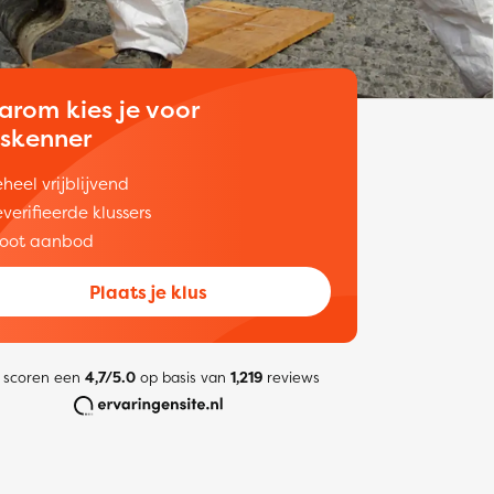
arom kies je voor
uskenner
heel vrijblijvend
verifieerde klussers
oot aanbod
Plaats je klus
 scoren een
4,7/5.0
op basis van
1,219
reviews