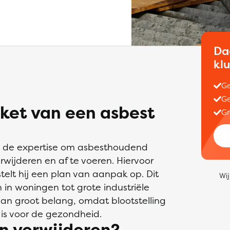
Da
kl
Ge
Ge
ket van een asbest
Gr
ft de expertise om asbesthoudend
rwijderen en af te voeren. Hiervoor
 stelt hij een plan van aanpak op. Dit
Wij
 in woningen tot grote industriële
van groot belang, omdat blootstelling
 is voor de gezondheid.
n verwijderen?