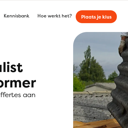
Kennisbank
Hoe werkt het?
Plaats je klus
list
ormer
offertes aan