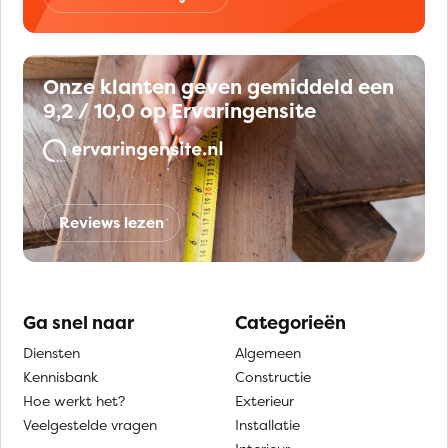
Onze klanten geven gemiddeld een
9,2 / 10,0 op Ervaringensite
Reviews lezen
Ga snel naar
Categorieën
Diensten
Algemeen
Kennisbank
Constructie
Hoe werkt het?
Exterieur
Veelgestelde vragen
Installatie