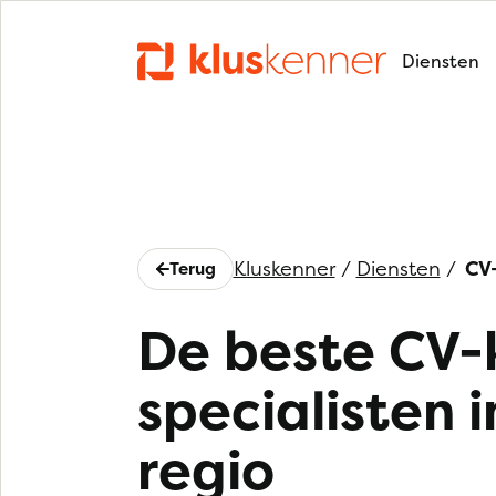
Diensten
Kluskenner
/
Diensten
/
CV
Terug
De beste CV-
specialisten i
regio