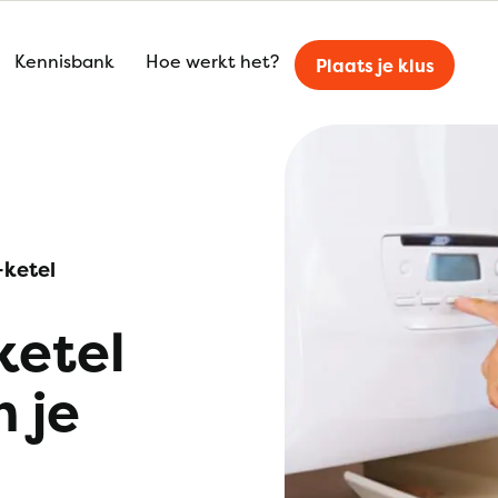
Kennisbank
Hoe werkt het?
Plaats je klus
-ketel
ketel
n je