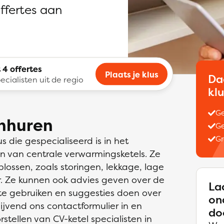
offertes aan
 4 offertes
Plaats je klus
Da
ecialisten uit de regio
kl
Ge
inhuren
Ge
Gr
s die gespecialiseerd is in het
n van centrale verwarmingsketels. Ze
lossen, zoals storingen, lekkage, lage
 Ze kunnen ook advies geven over de
La
te gebruiken en suggesties doen over
on
lijvend ons contactformulier in en
do
tellen van CV-ketel specialisten in