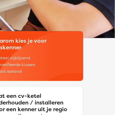
arom kies je voor
uskenner
heel vrijblijvend
verifieerde klussers
oot aanbod
at een cv-ketel
derhouden / installeren
or een kenner uit je regio