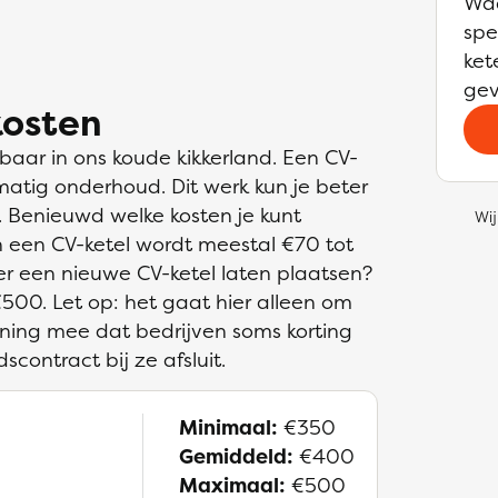
Waa
spe
ket
gev
kosten
aar in ons koude kikkerland. Een CV-
lmatig onderhoud. Dit werk kun je beter
. Benieuwd welke kosten je kunt
Wij
 een CV-ketel wordt meestal €70 tot
ter een nieuwe CV-ketel laten plaatsen?
€500. Let op: het gaat hier alleen om
kening mee dat bedrijven soms korting
ontract bij ze afsluit.
Minimaal:
€350
Gemiddeld:
€400
Maximaal:
€500