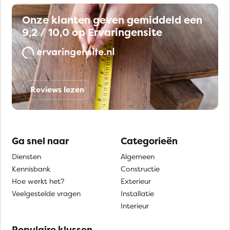
Onze klanten geven gemiddeld een
9,2 / 10,0 op Ervaringensite
Reviews lezen
Ga snel naar
Categorieën
Diensten
Algemeen
Kennisbank
Constructie
Hoe werkt het?
Exterieur
Veelgestelde vragen
Installatie
Interieur
Populaire klussen