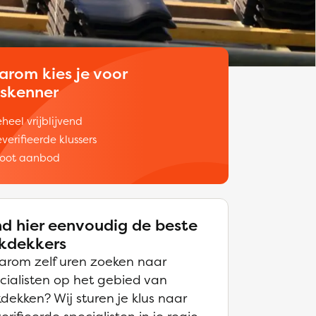
arom kies je voor
uskenner
heel vrijblijvend
verifieerde klussers
oot aanbod
nd hier eenvoudig de beste
kdekkers
rom zelf uren zoeken naar
cialisten op het gebied van
dekken? Wij sturen je klus naar