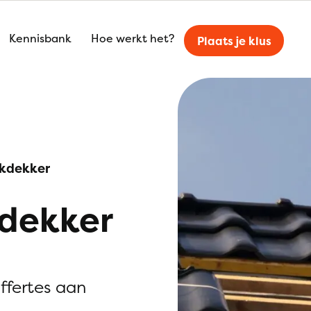
Kennisbank
Hoe werkt het?
Plaats je klus
kdekker
kdekker
offertes aan