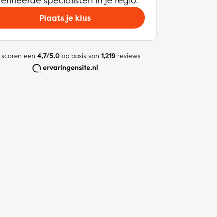
erifieerde specialisten in je regio.
Plaats je klus
 scoren een
4,7/5.0
op basis van
1,219
reviews