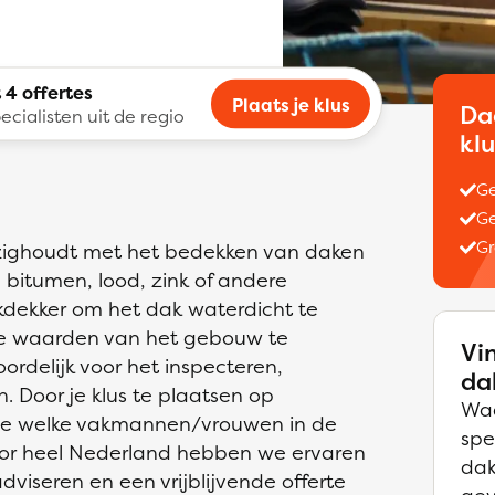
 4 offertes
Plaats je klus
Da
ecialisten uit de regio
kl
Ge
Ge
Gr
ezighoudt met het bedekken van daken
bitumen, lood, zink of andere
kdekker om het dak waterdicht te
che waarden van het gebouw te
Vi
rdelijk voor het inspecteren,
da
 Door je klus te plaatsen op
Waa
ime welke vakmannen/vrouwen in de
spe
Door heel Nederland hebben we ervaren
dak
viseren en een vrijblijvende offerte