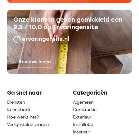
Onze klanten geven gemiddeld een
9,2 / 10,0 op Ervaringensite
Reviews lezen
Ga snel naar
Categorieën
Diensten
Algemeen
Kennisbank
Constructie
Hoe werkt het?
Exterieur
Veelgestelde vragen
Installatie
Interieur