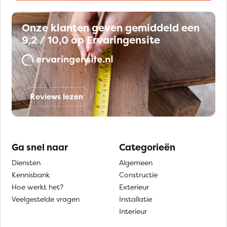
Onze klanten geven gemiddeld een
9,2 / 10,0 op Ervaringensite
Reviews lezen
Ga snel naar
Categorieën
Diensten
Algemeen
Kennisbank
Constructie
Hoe werkt het?
Exterieur
Veelgestelde vragen
Installatie
Interieur