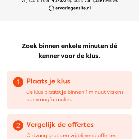
Wij scoren een
4,7/5.0
op basis van
1,219
reviews
Zoek binnen enkele minuten dé
kenner voor de klus.
Plaats je klus
1
Je klus plaatst je binnen 1 minuut via ons
aanvraagformulier.
Vergelijk de offertes
2
Ontvang gratis en vrijblijvend offertes