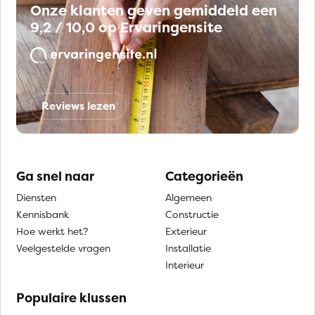
Onze klanten geven gemiddeld een
9,2 / 10,0 op Ervaringensite
Reviews lezen
Ga snel naar
Categorieën
Diensten
Algemeen
Kennisbank
Constructie
Hoe werkt het?
Exterieur
Veelgestelde vragen
Installatie
Interieur
Populaire klussen