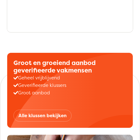
Groot en groeiend aanbod
geverifieerde vakmensen
Geheel vrijblijvend
Geverifieerde klussers
Groot aanbod
Alle klussen bekijken