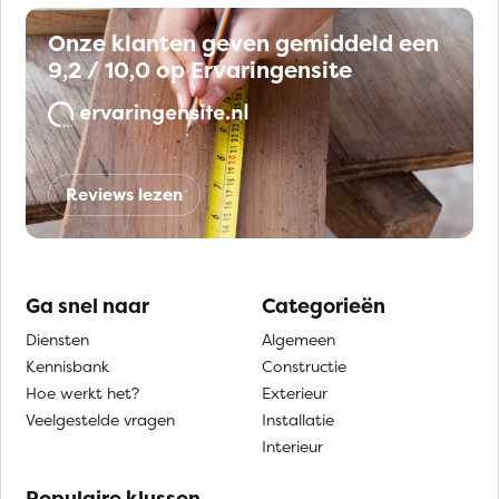
Onze klanten geven gemiddeld een
9,2 / 10,0 op Ervaringensite
Reviews lezen
Ga snel naar
Categorieën
Diensten
Algemeen
Kennisbank
Constructie
Hoe werkt het?
Exterieur
Veelgestelde vragen
Installatie
Interieur
Populaire klussen