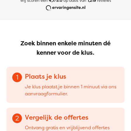
Wij scoren een
4,7/5.0
op basis van
1,219
reviews
Zoek binnen enkele minuten dé
kenner voor de klus.
Plaats je klus
1
Je klus plaatst je binnen 1 minuut via ons
aanvraagformulier.
Vergelijk de offertes
2
Ontvang gratis en vrijblijvend offertes