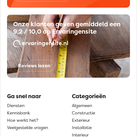
Onze klanten geven gemiddeld een
9,2 / 10,0 op Ervaringensite
Reviews lezen
Ga snel naar
Categorieën
Diensten
Algemeen
Kennisbank
Constructie
Hoe werkt het?
Exterieur
Veelgestelde vragen
Installatie
Interieur