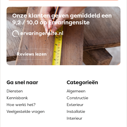
Onze klanten geven gemiddeld een
9,2 / 10,0 op Ervaringensite
Reviews lezen
Ga snel naar
Categorieën
Diensten
Algemeen
Kennisbank
Constructie
Hoe werkt het?
Exterieur
Veelgestelde vragen
Installatie
Interieur