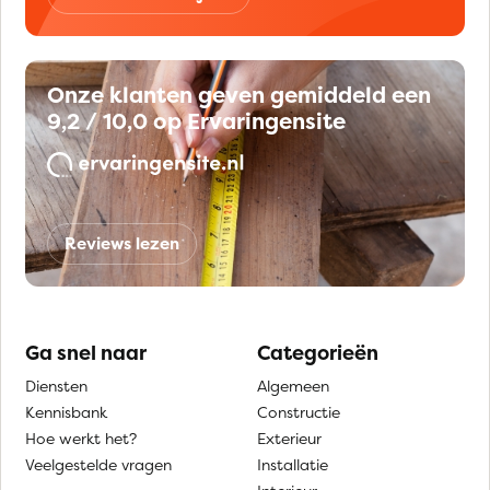
Onze klanten geven gemiddeld een
9,2 / 10,0 op Ervaringensite
Reviews lezen
Ga snel naar
Categorieën
Diensten
Algemeen
Kennisbank
Constructie
Hoe werkt het?
Exterieur
Veelgestelde vragen
Installatie