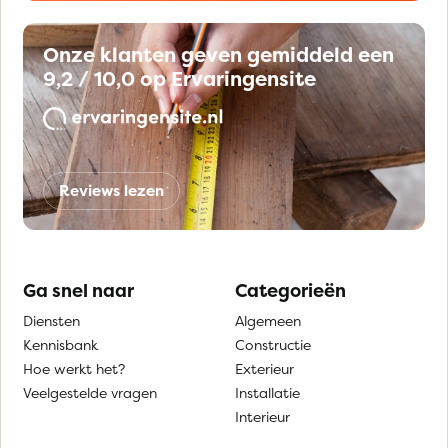
Onze klanten geven gemiddeld een
9,2 / 10,0 op Ervaringensite
Reviews lezen
Ga snel naar
Categorieën
Diensten
Algemeen
Kennisbank
Constructie
Hoe werkt het?
Exterieur
Veelgestelde vragen
Installatie
Interieur