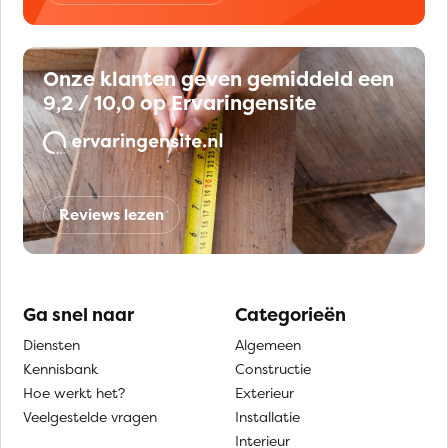
Onze klanten geven gemiddeld een
9,2 / 10,0 op Ervaringensite
Reviews lezen
Ga snel naar
Categorieën
Diensten
Algemeen
Kennisbank
Constructie
Hoe werkt het?
Exterieur
Veelgestelde vragen
Installatie
Interieur