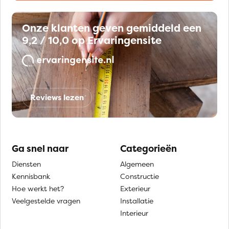
Onze klanten geven gemiddeld een
9,2 / 10,0 op Ervaringensite
Reviews lezen
Ga snel naar
Categorieën
Diensten
Algemeen
Kennisbank
Constructie
Hoe werkt het?
Exterieur
Veelgestelde vragen
Installatie
Interieur