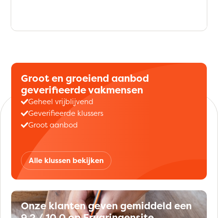
Groot en groeiend aanbod
geverifieerde vakmensen
Geheel vrijblijvend
Geverifieerde klussers
Groot aanbod
Alle klussen bekijken
Onze klanten geven gemiddeld een
9,2 / 10,0 op Ervaringensite