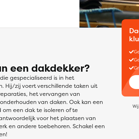
Da
kl
Ge
Ge
an een dakdekker?
Gr
e gespecialiseerd is in het
ij/zij voert verschillende taken uit
reparaties, het vervangen van
 onderhouden van daken. Ook kan een
Wij
om een dak te isoleren of te
rantwoordelijk voor het plaatsen van
erk en andere toebehoren. Schakel een
en!