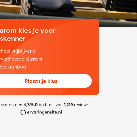
arom kies je voor
uskenner
heel vrijblijvend
verifieerde klussers
oot aanbod
Plaats je klus
 scoren een
4,7/5.0
op basis van
1,219
reviews