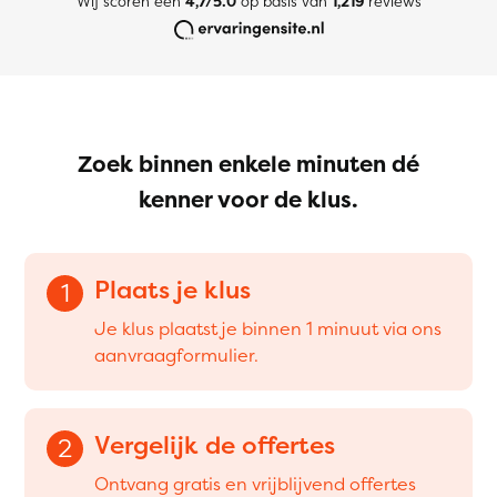
Wij scoren een
4,7/5.0
op basis van
1,219
reviews
Zoek binnen enkele minuten dé
kenner voor de klus.
Plaats je klus
1
Je klus plaatst je binnen 1 minuut via ons
aanvraagformulier.
Vergelijk de offertes
2
Ontvang gratis en vrijblijvend offertes