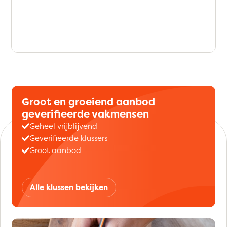
Groot en groeiend aanbod
geverifieerde vakmensen
Geheel vrijblijvend
Geverifieerde klussers
Groot aanbod
Alle klussen bekijken