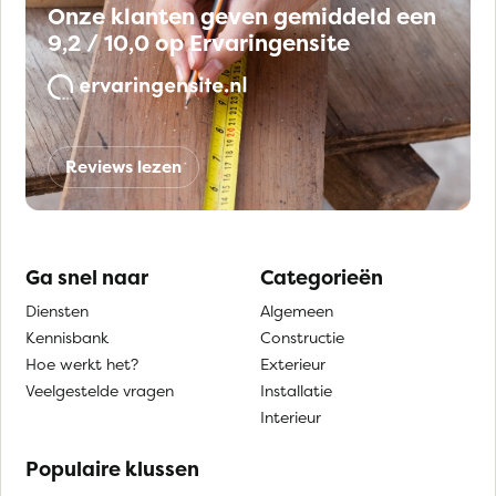
Onze klanten geven gemiddeld een
9,2 / 10,0 op Ervaringensite
Reviews lezen
Ga snel naar
Categorieën
Diensten
Algemeen
Kennisbank
Constructie
Hoe werkt het?
Exterieur
Veelgestelde vragen
Installatie
Interieur
Populaire klussen