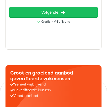
Groot en groeiend aanbod
geverifieerde vakmensen
Geheel vrijblijvend
Geverifieerde klussers
Groot aanbod