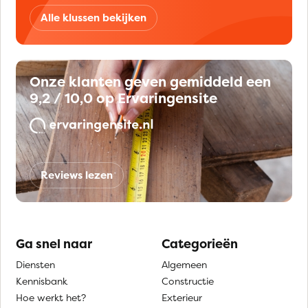
Alle klussen bekijken
Onze klanten geven gemiddeld een
9,2 / 10,0 op Ervaringensite
Reviews lezen
Ga snel naar
Categorieën
Diensten
Algemeen
Kennisbank
Constructie
Hoe werkt het?
Exterieur