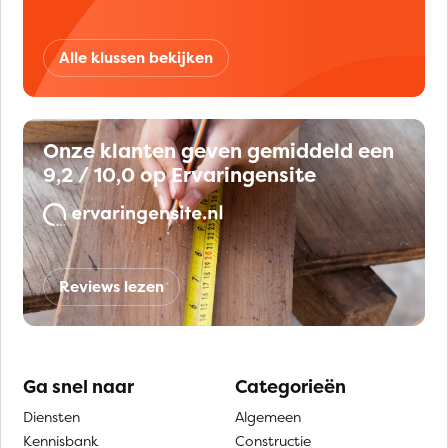
Alle klussen bekijken
Onze klanten geven gemiddeld een
9,2 / 10,0 op Ervaringensite
Reviews lezen
Ga snel naar
Categorieën
Diensten
Algemeen
Kennisbank
Constructie