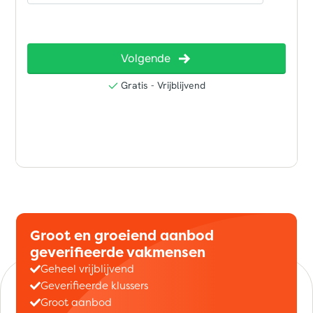
Groot en groeiend aanbod
geverifieerde vakmensen
Geheel vrijblijvend
Geverifieerde klussers
Groot aanbod