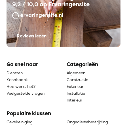
9,2 / 10,0 op Ervaringensite
Reviews lezen
Ga snel naar
Categorieën
Diensten
Algemeen
Kennisbank
Constructie
Hoe werkt het?
Exterieur
Veelgestelde vragen
Installatie
Interieur
Populaire klussen
Gevelreiniging
Ongediertebestrijding