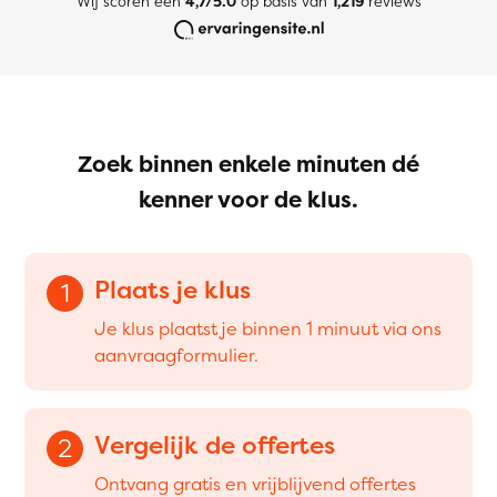
Wij scoren een
4,7/5.0
op basis van
1,219
reviews
Zoek binnen enkele minuten dé
kenner voor de klus.
Plaats je klus
1
Je klus plaatst je binnen 1 minuut via ons
aanvraagformulier.
Vergelijk de offertes
2
Ontvang gratis en vrijblijvend offertes