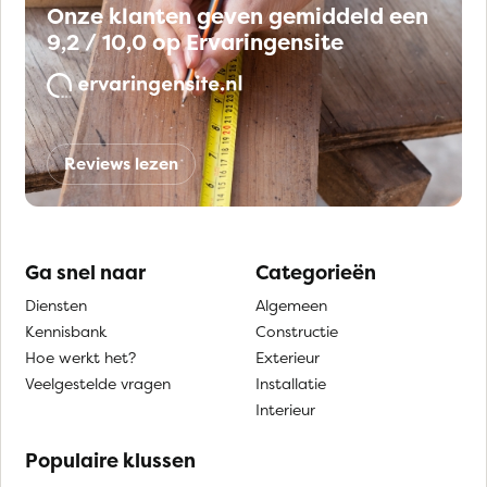
Onze klanten geven gemiddeld een
9,2 / 10,0 op Ervaringensite
Reviews lezen
Ga snel naar
Categorieën
Diensten
Algemeen
Kennisbank
Constructie
Hoe werkt het?
Exterieur
Veelgestelde vragen
Installatie
Interieur
Populaire klussen