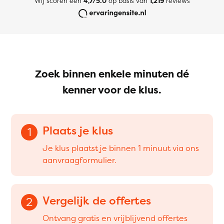
Wij scoren een
4,7/5.0
op basis van
1,219
reviews
Zoek binnen enkele minuten dé
kenner voor de klus.
Plaats je klus
1
Je klus plaatst je binnen 1 minuut via ons
aanvraagformulier.
Vergelijk de offertes
2
Ontvang gratis en vrijblijvend offertes