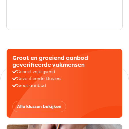
Groot en groeiend aanbod
geverifieerde vakmensen
Geheel vrijblijvend
Geverifieerde klussers
Groot aanbod
Alle klussen bekijken