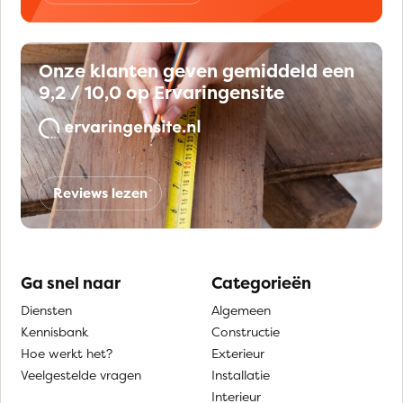
Onze klanten geven gemiddeld een
9,2 / 10,0 op Ervaringensite
Reviews lezen
Ga snel naar
Categorieën
Diensten
Algemeen
Kennisbank
Constructie
Hoe werkt het?
Exterieur
Veelgestelde vragen
Installatie
Interieur