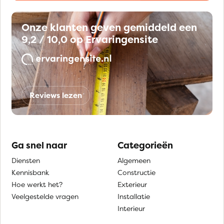
Onze klanten geven gemiddeld een
9,2 / 10,0 op Ervaringensite
Reviews lezen
Ga snel naar
Categorieën
Diensten
Algemeen
Kennisbank
Constructie
Hoe werkt het?
Exterieur
Veelgestelde vragen
Installatie
Interieur