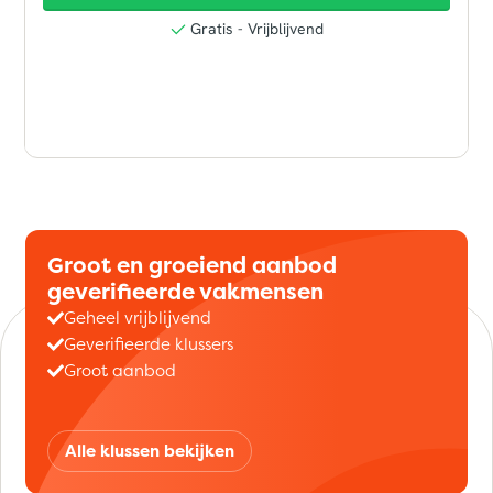
Groot en groeiend aanbod
geverifieerde vakmensen
Geheel vrijblijvend
Geverifieerde klussers
Groot aanbod
Alle klussen bekijken