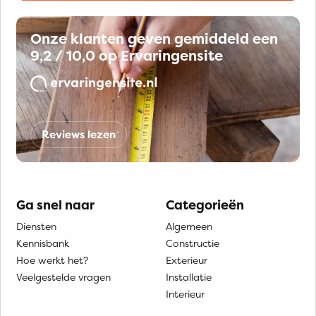
Onze klanten geven gemiddeld een
9,2 / 10,0 op Ervaringensite
Reviews lezen
Ga snel naar
Categorieën
Diensten
Algemeen
Kennisbank
Constructie
Hoe werkt het?
Exterieur
Veelgestelde vragen
Installatie
Interieur