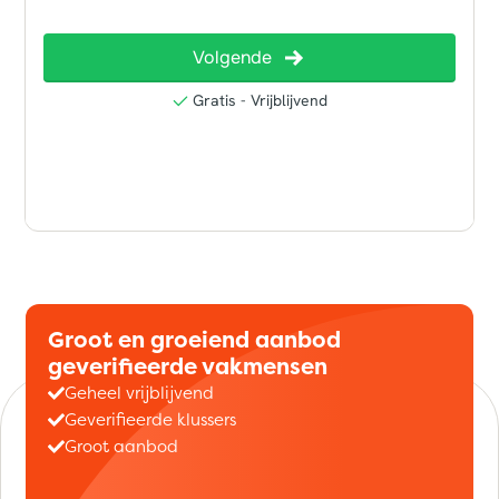
Groot en groeiend aanbod
geverifieerde vakmensen
Geheel vrijblijvend
Geverifieerde klussers
Groot aanbod