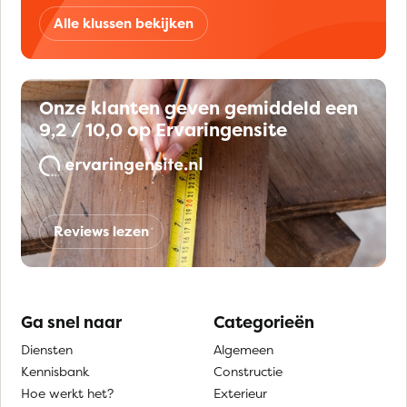
Alle klussen bekijken
Onze klanten geven gemiddeld een
9,2 / 10,0 op Ervaringensite
Reviews lezen
Ga snel naar
Categorieën
Diensten
Algemeen
Kennisbank
Constructie
Hoe werkt het?
Exterieur