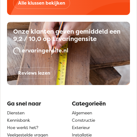
Alle klussen bekijken
Onze klanten geven gemiddeld een
9,2 / 10,0 op Ervaringensite
Reviews lezen
Ga snel naar
Categorieën
Diensten
Algemeen
Kennisbank
Constructie
Hoe werkt het?
Exterieur
Veelgestelde vragen
Installatie