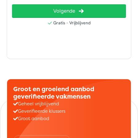
Groot en groeiend aanbod
geverifieerde vakmensen
Geheel vrijblijvend
Geverifieerde klussers
Groot aanbod