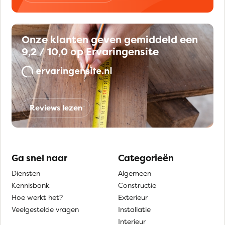
Onze klanten geven gemiddeld een
9,2 / 10,0 op Ervaringensite
Reviews lezen
Ga snel naar
Categorieën
Diensten
Algemeen
Kennisbank
Constructie
Hoe werkt het?
Exterieur
Veelgestelde vragen
Installatie
Interieur