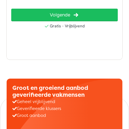
Groot en groeiend aanbod
geverifieerde vakmensen
Geheel vrijblijvend
Geverifieerde klussers
Groot aanbod