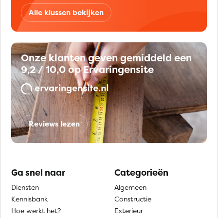
Alle klussen bekijken
Onze klanten geven gemiddeld een
9,2 / 10,0 op Ervaringensite
Reviews lezen
Ga snel naar
Categorieën
Diensten
Algemeen
Kennisbank
Constructie
Hoe werkt het?
Exterieur