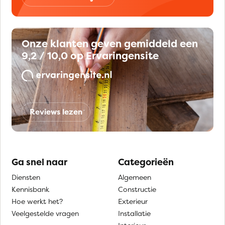
Onze klanten geven gemiddeld een
9,2 / 10,0 op Ervaringensite
Reviews lezen
Ga snel naar
Categorieën
Diensten
Algemeen
Kennisbank
Constructie
Hoe werkt het?
Exterieur
Veelgestelde vragen
Installatie