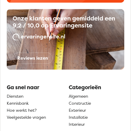
Onze klanten geven gemiddeld een
9,2 / 10,0 op Ervaringensite
Reviews lezen
Ga snel naar
Categorieën
Diensten
Algemeen
Kennisbank
Constructie
Hoe werkt het?
Exterieur
Veelgestelde vragen
Installatie
Interieur