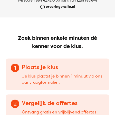
Wij scoren een
4,7/5.0
op basis van
1,219
reviews
Zoek binnen enkele minuten dé
kenner voor de klus.
Plaats je klus
1
Je klus plaatst je binnen 1 minuut via ons
aanvraagformulier.
Vergelijk de offertes
2
Ontvang gratis en vrijblijvend offertes