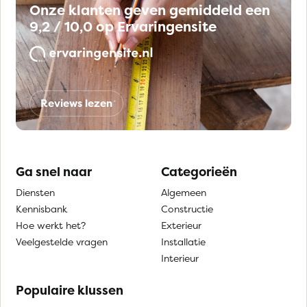
Onze klanten geven gemiddeld een
9,2 / 10,0 op Ervaringensite
Reviews lezen
Ga snel naar
Categorieën
Diensten
Algemeen
Kennisbank
Constructie
Hoe werkt het?
Exterieur
Veelgestelde vragen
Installatie
Interieur
Populaire klussen