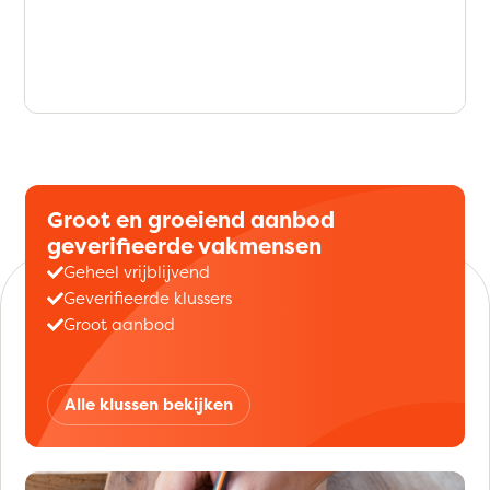
Groot en groeiend aanbod
geverifieerde vakmensen
Geheel vrijblijvend
Geverifieerde klussers
Groot aanbod
Alle klussen bekijken