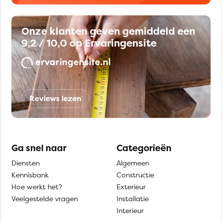
Onze klanten geven gemiddeld een
9,2 / 10,0 op Ervaringensite
Reviews lezen
Ga snel naar
Categorieën
Diensten
Algemeen
Kennisbank
Constructie
Hoe werkt het?
Exterieur
Veelgestelde vragen
Installatie
Interieur