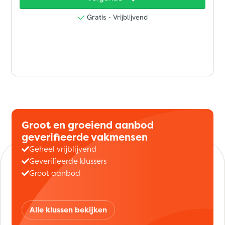
Groot en groeiend aanbod
geverifieerde vakmensen
Geheel vrijblijvend
Geverifieerde klussers
Groot aanbod
Alle klussen bekijken