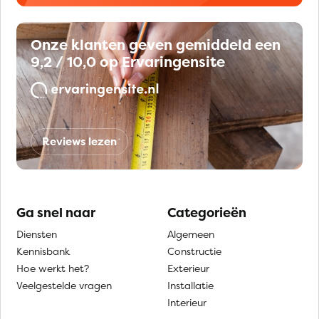
Onze klanten geven gemiddeld een
9,2 / 10,0 op Ervaringensite
Reviews lezen
Ga snel naar
Categorieën
Diensten
Algemeen
Kennisbank
Constructie
Hoe werkt het?
Exterieur
Veelgestelde vragen
Installatie
Interieur