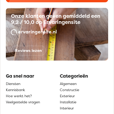
Onze klanten geven gemiddeld een
9,2 / 10,0 op Ervaringensite
Reviews lezen
Ga snel naar
Categorieën
Diensten
Algemeen
Kennisbank
Constructie
Hoe werkt het?
Exterieur
Veelgestelde vragen
Installatie
Interieur