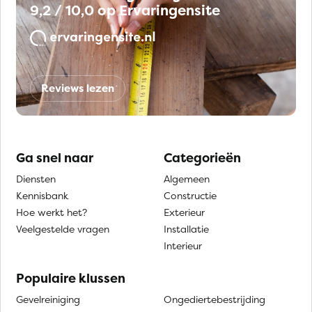
9,2 / 10,0 op Ervaringensite
Reviews lezen
Ga snel naar
Categorieën
Diensten
Algemeen
Kennisbank
Constructie
Hoe werkt het?
Exterieur
Veelgestelde vragen
Installatie
Interieur
Populaire klussen
Gevelreiniging
Ongediertebestrijding