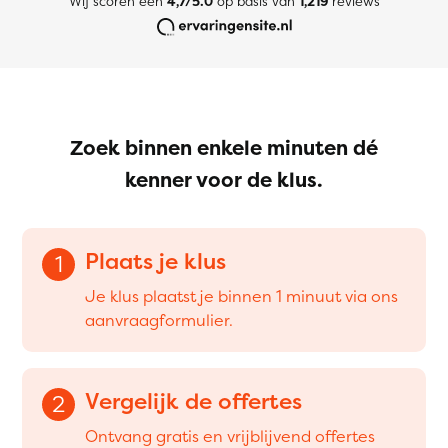
Wij scoren een
4,7/5.0
op basis van
1,219
reviews
Zoek binnen enkele minuten dé
kenner voor de klus.
Plaats je klus
1
Je klus plaatst je binnen 1 minuut via ons
aanvraagformulier.
Vergelijk de offertes
2
Ontvang gratis en vrijblijvend offertes