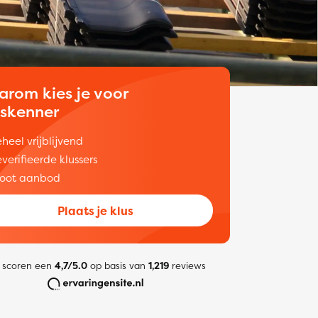
arom kies je voor
uskenner
heel vrijblijvend
verifieerde klussers
oot aanbod
Plaats je klus
 scoren een
4,7/5.0
op basis van
1,219
reviews