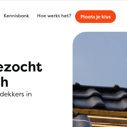
Kennisbank
Hoe werkt het?
Plaats je klus
ezocht
ch
kdekkers in