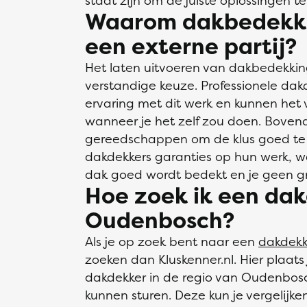
staat zijn om de juiste oplossingen te
Waarom dakbedekki
een externe partij?
Het laten uitvoeren van dakbedekking
verstandige keuze. Professionele da
ervaring met dit werk en kunnen het 
wanneer je het zelf zou doen. Boven
gereedschappen om de klus goed te 
dakdekkers garanties op hun werk, waa
dak goed wordt bedekt en je geen g
Hoe zoek ik een dak
Oudenbosch?
Als je op zoek bent naar een
dakdekk
zoeken dan Kluskenner.nl. Hier plaats
dakdekker in de regio van Oudenbosch
kunnen sturen. Deze kun je vergelijk