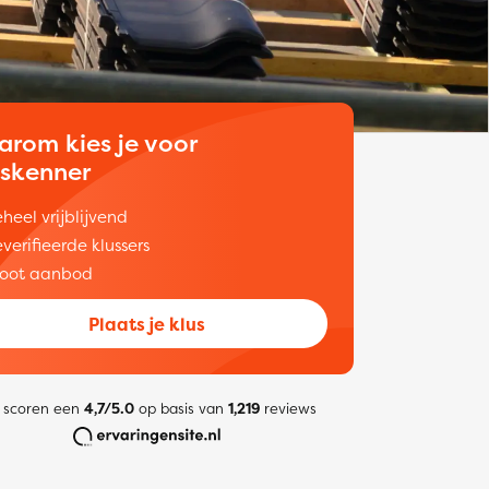
arom kies je voor
uskenner
heel vrijblijvend
verifieerde klussers
oot aanbod
Plaats je klus
 scoren een
4,7/5.0
op basis van
1,219
reviews