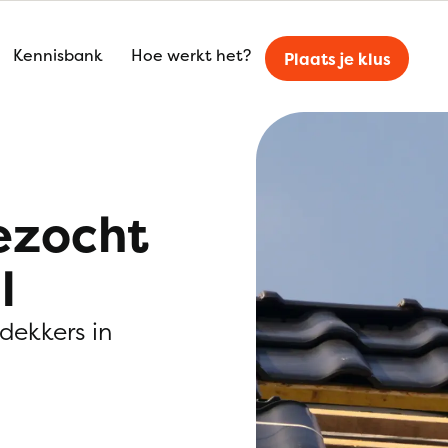
Kennisbank
Hoe werkt het?
Plaats je klus
ezocht
l
kdekkers in