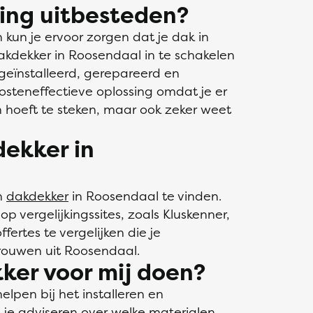
ng uitbesteden?
 kun je ervoor zorgen dat je dak in
dakdekker in Roosendaal in te schakelen
geïnstalleerd, gerepareerd en
osteneffectieve oplossing omdat je er
in hoeft te steken, maar ook zeker weet
dekker in
n
dakdekker
in Roosendaal te vinden.
p vergelijkingssites, zoals Kluskenner,
fertes te vergelijken die je
rouwen uit Roosendaal.
ker voor mij doen?
lpen bij het installeren en
n je adviseren over welke materialen