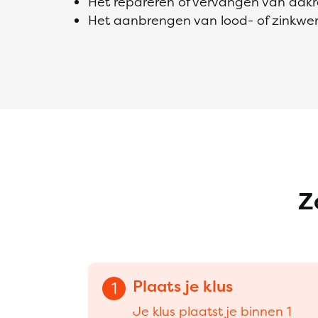
Het repareren of vervangen van da
Het aanbrengen van lood- of zinkwe
Z
Plaats je klus
1
Je klus plaatst je binnen 1