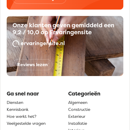
Onze klanten geven gemiddeld een
9,2 / 10,0 op Ervaringensite
Reviews lezen
Ga snel naar
Categorieën
Diensten
Algemeen
Kennisbank
Constructie
Hoe werkt het?
Exterieur
Veelgestelde vragen
Installatie