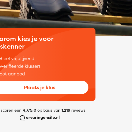
arom kies je voor
uskenner
heel vrijblijvend
verifieerde klussers
oot aanbod
Plaats je klus
 scoren een
4,7/5.0
op basis van
1,219
reviews