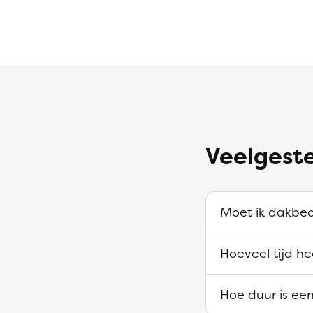
Veelgest
Moet ik dakbed
Hoeveel tijd h
Hoe duur is ee