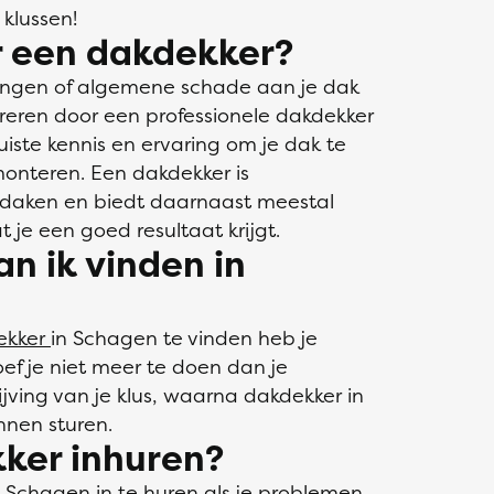
klussen!
 een dakdekker?
kkingen of algemene schade aan je dak
areren door een professionele dakdekker
iste kennis en ervaring om je dak te
monteren. Een dakdekker is
n daken en biedt daarnaast meestal
 je een goed resultaat krijgt.
n ik vinden in
ekker
in Schagen te vinden heb je
ef je niet meer te doen dan je
jving van je klus, waarna dakdekker in
nnen sturen.
ker inhuren?
n Schagen in te huren als je problemen