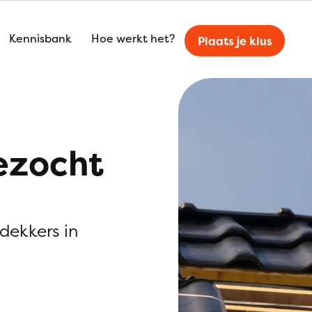
Kennisbank
Hoe werkt het?
Plaats je klus
ezocht
kdekkers in