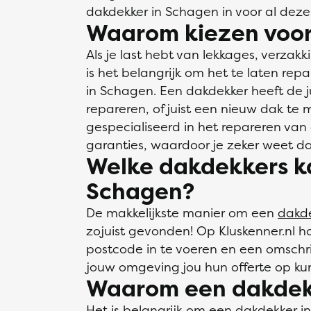
dakdekker in Schagen in voor al deze 
Waarom kiezen voor
Als je last hebt van lekkages, verza
is het belangrijk om het te laten rep
in Schagen. Een dakdekker heeft de ju
repareren, of juist een nieuw dak te 
gespecialiseerd in het repareren va
garanties, waardoor je zeker weet dat
Welke dakdekkers ka
Schagen?
De makkelijkste manier om een
dakd
zojuist gevonden! Op Kluskenner.nl ho
postcode in te voeren en een omschri
jouw omgeving jou hun offerte op ku
Waarom een dakdek
Het is belangrijk om een dakdekker i