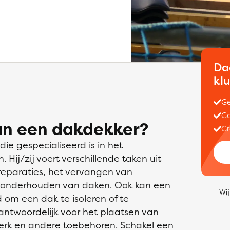
Da
kl
Ge
Ge
an een dakdekker?
Gr
e gespecialiseerd is in het
ij/zij voert verschillende taken uit
reparaties, het vervangen van
 onderhouden van daken. Ook kan een
Wij
om een dak te isoleren of te
rantwoordelijk voor het plaatsen van
erk en andere toebehoren. Schakel een