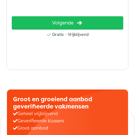
Groot en groeiend aanbod
geverifieerde vakmensen
Geheel vrijblijvend
Geverifieerde klussers
Groot aanbod