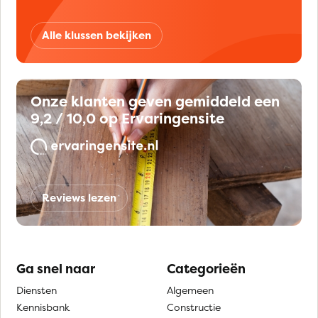
Alle klussen bekijken
Onze klanten geven gemiddeld een
9,2 / 10,0 op Ervaringensite
Reviews lezen
Ga snel naar
Categorieën
Diensten
Algemeen
Kennisbank
Constructie