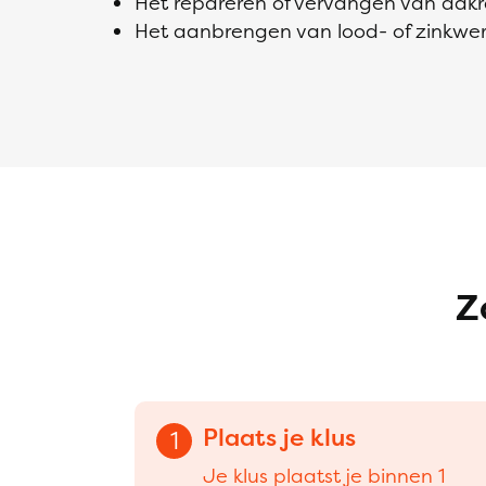
Het repareren of vervangen van da
Het aanbrengen van lood- of zinkwe
Z
Plaats je klus
1
Je klus plaatst je binnen 1