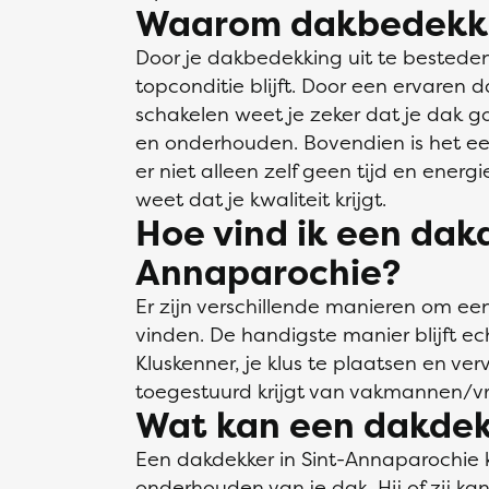
Waarom dakbedekki
Door je dakbedekking uit te besteden
topconditie blijft. Door een ervaren 
schakelen weet je zeker dat je dak g
en onderhouden. Bovendien is het ee
er niet alleen zelf geen tijd en energ
weet dat je kwaliteit krijgt.
Hoe vind ik een dakd
Annaparochie?
Er zijn verschillende manieren om ee
vinden. De handigste manier blijft ech
Kluskenner, je klus te plaatsen en verv
toegestuurd krijgt van vakmannen/vr
Wat kan een dakdek
Een dakdekker in Sint-Annaparochie ka
onderhouden van je dak. Hij of zij ka