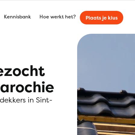
Kennisbank
Hoe werkt het?
Plaats je klus
ezocht
parochie
dekkers in Sint-