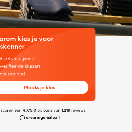
arom kies je voor
uskenner
heel vrijblijvend
verifieerde klussers
oot aanbod
Plaats je klus
 scoren een
4,7/5.0
op basis van
1,219
reviews