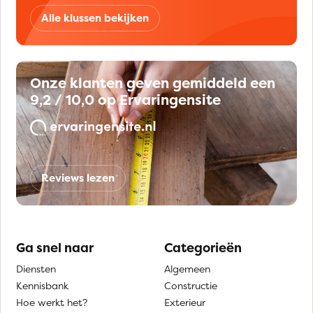
Alle klussen bekijken
Onze klanten geven gemiddeld een
9,2 / 10,0 op Ervaringensite
Reviews lezen
Ga snel naar
Categorieën
Diensten
Algemeen
Kennisbank
Constructie
Hoe werkt het?
Exterieur