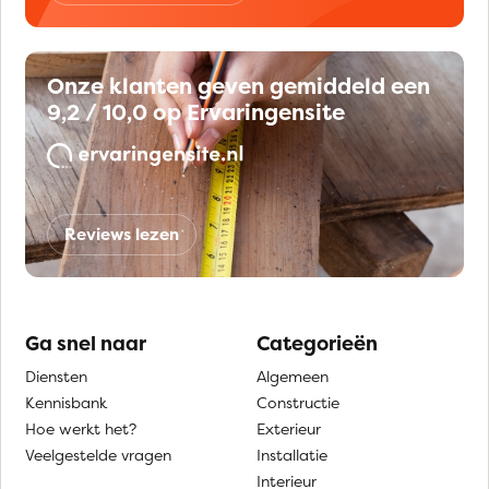
Onze klanten geven gemiddeld een
9,2 / 10,0 op Ervaringensite
Reviews lezen
Ga snel naar
Categorieën
Diensten
Algemeen
Kennisbank
Constructie
Hoe werkt het?
Exterieur
Veelgestelde vragen
Installatie
Interieur