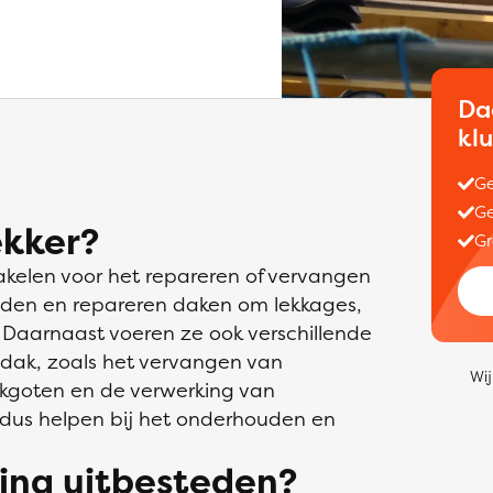
Da
kl
Ge
Ge
kker?
Gr
akelen voor het repareren of vervangen
uden en repareren daken om lekkages,
 Daarnaast voeren ze ook verschillende
dak, zoals het vervangen van
Wij
akgoten en de verwerking van
dus helpen bij het onderhouden en
ng uitbesteden?