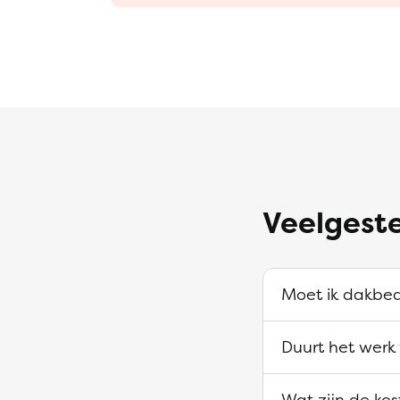
Veelgest
Moet ik dakbed
Duurt het werk
Wat zijn de ko