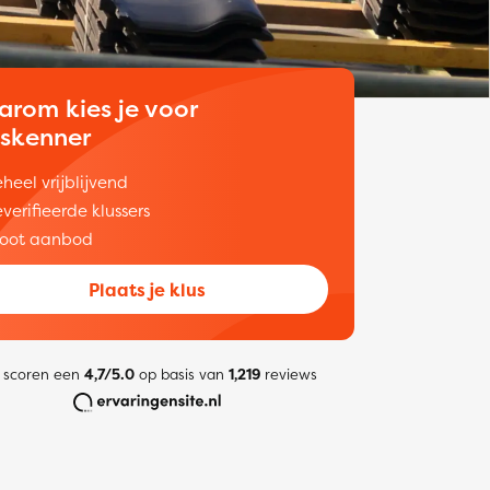
arom kies je voor
uskenner
heel vrijblijvend
verifieerde klussers
oot aanbod
Plaats je klus
 scoren een
4,7/5.0
op basis van
1,219
reviews