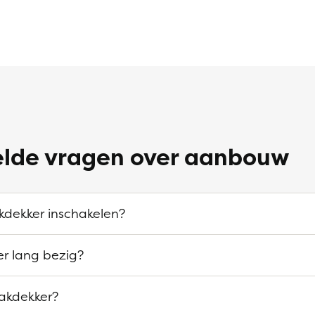
elde vragen over aanbouw
kdekker inschakelen?
er lang bezig?
akdekker?