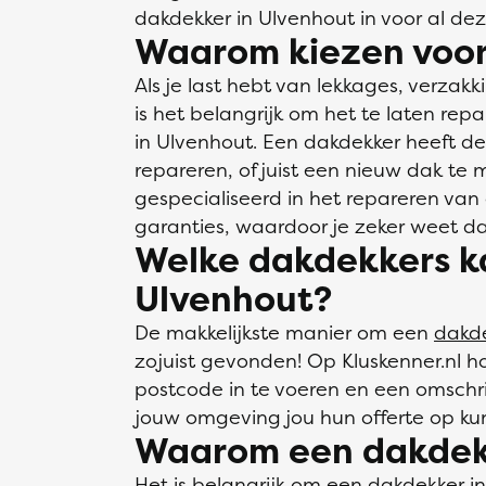
dakdekker in Ulvenhout in voor al dez
Waarom kiezen voor
Als je last hebt van lekkages, verza
is het belangrijk om het te laten rep
in Ulvenhout. Een dakdekker heeft de 
repareren, of juist een nieuw dak te 
gespecialiseerd in het repareren va
garanties, waardoor je zeker weet dat
Welke dakdekkers ka
Ulvenhout?
De makkelijkste manier om een
dakd
zojuist gevonden! Op Kluskenner.nl ho
postcode in te voeren en een omschri
jouw omgeving jou hun offerte op ku
Waarom een dakdek
Het is belangrijk om een dakdekker in