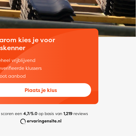
arom kies je voor
uskenner
heel vrijblijvend
verifieerde klussers
oot aanbod
Plaats je klus
 scoren een
4,7/5.0
op basis van
1,219
reviews