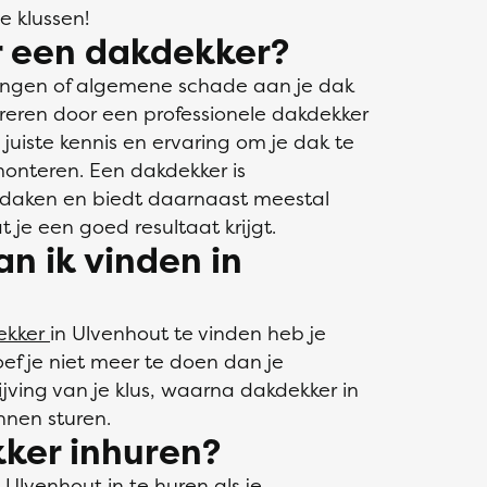
e klussen!
 een dakdekker?
kkingen of algemene schade aan je dak
areren door een professionele dakdekker
juiste kennis en ervaring om je dak te
monteren. Een dakdekker is
n daken en biedt daarnaast meestal
 je een goed resultaat krijgt.
n ik vinden in
ekker
in Ulvenhout te vinden heb je
ef je niet meer te doen dan je
jving van je klus, waarna dakdekker in
nnen sturen.
ker inhuren?
 Ulvenhout in te huren als je