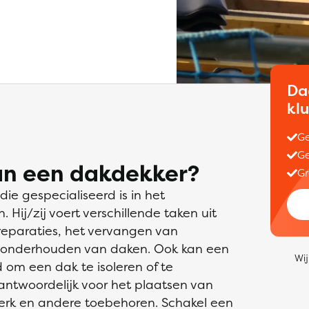
Da
kl
Ge
Ge
an een dakdekker?
Gr
e gespecialiseerd is in het
ij/zij voert verschillende taken uit
reparaties, het vervangen van
 onderhouden van daken. Ook kan een
Wij
om een dak te isoleren of te
rantwoordelijk voor het plaatsen van
erk en andere toebehoren. Schakel een