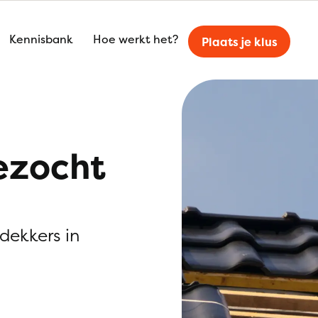
Kennisbank
Hoe werkt het?
Plaats je klus
ezocht
kdekkers in