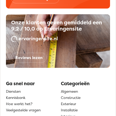
Onze klanten geven gemiddeld een
9,2 / 10,0 op Ervaringensite
Reviews lezen
Ga snel naar
Categorieën
Diensten
Algemeen
Kennisbank
Constructie
Hoe werkt het?
Exterieur
Veelgestelde vragen
Installatie