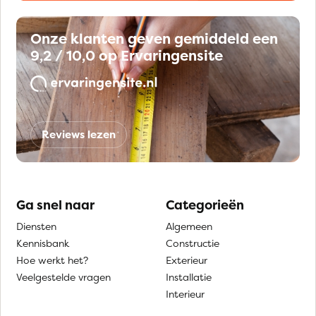
Onze klanten geven gemiddeld een
9,2 / 10,0 op Ervaringensite
Reviews lezen
Ga snel naar
Categorieën
Diensten
Algemeen
Kennisbank
Constructie
Hoe werkt het?
Exterieur
Veelgestelde vragen
Installatie
Interieur