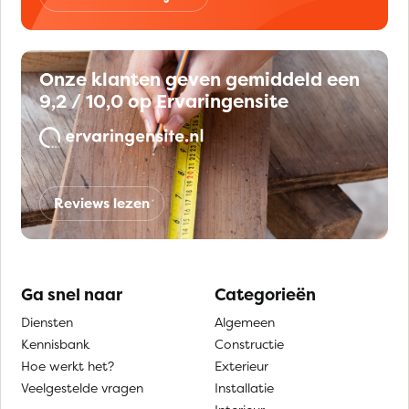
Onze klanten geven gemiddeld een
9,2 / 10,0 op Ervaringensite
Reviews lezen
Ga snel naar
Categorieën
Diensten
Algemeen
Kennisbank
Constructie
Hoe werkt het?
Exterieur
Veelgestelde vragen
Installatie