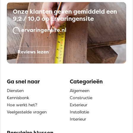
Onze klanten geven gemiddeld een
9,2 / 10,0 op Ervaringensite
Reviews lezen
Ga snel naar
Categorieën
Diensten
Algemeen
Kennisbank
Constructie
Hoe werkt het?
Exterieur
Veelgestelde vragen
Installatie
Interieur
Populaire klussen